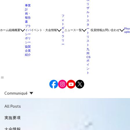
要
項
リ
事業
ザ
計
ル
画・
フ
ト
報告
ォ
ス
書
ト
タ
プラ
ギ
ー
Pho
ホーム
組織概要
イバ
イベント・大会情報
ニュース一覧
役員情報
お問い合わせ
upl
ャ
ト
シー
ラ
リ
ポリ
リ
ス
シー
ー
ト
協賛
九
企業
州
紹介
CS
ポ
イ
ン
ト
Communiqué
All Posts
実施要項