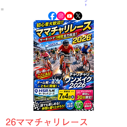
イ
ン
ト