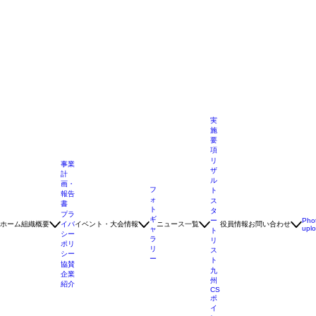
実
施
要
項
リ
事業
ザ
計
ル
画・
フ
ト
報告
ォ
ス
書
ト
タ
プラ
ギ
ー
Pho
ホーム
組織概要
イバ
イベント・大会情報
ニュース一覧
役員情報
お問い合わせ
upl
ャ
ト
シー
ラ
リ
ポリ
リ
ス
シー
ー
ト
協賛
九
企業
州
紹介
CS
ポ