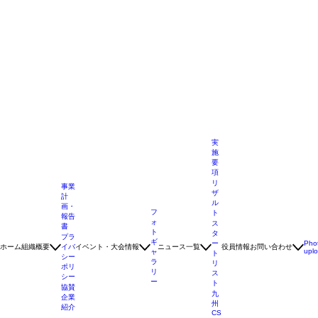
実
施
要
項
リ
事業
ザ
計
ル
画・
フ
ト
報告
ォ
ス
書
ト
タ
プラ
ギ
ー
Pho
ホーム
組織概要
イバ
イベント・大会情報
ニュース一覧
役員情報
お問い合わせ
upl
ャ
ト
シー
ラ
リ
ポリ
リ
ス
シー
ー
ト
協賛
九
企業