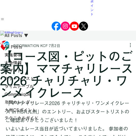
州
紹介
CS
ポ
イ
ン
ト
All Posts
INFORMATION KCF
7月2日
All Posts
【コース図・ピットのご
実施要項
大会情報
案内】ママチャリレース
リザルト
2026 チャリチャリ・ワ
スタートリスト
タイムテーブル
ンメイクレース
Communiqué
年間カレンダー
「ママチャリレース2026 チャリチャリ・ワンメイクレー
九州CSポイント
ス in HSR九州」のエントリー、およびスタートリストの
テクニカルガイド
ご確認ありがとうございました！