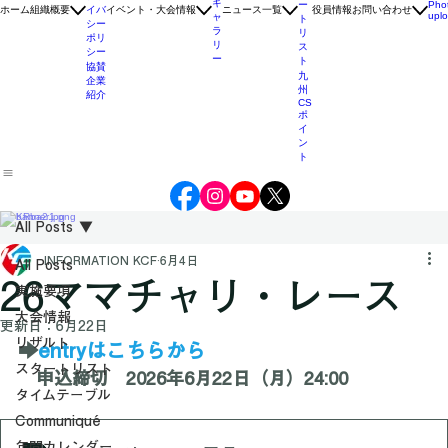
報告
ォ
ス
書
ト
タ
プラ
ギ
ー
Pho
ホーム
組織概要
イバ
イベント・大会情報
ニュース一覧
役員情報
お問い合わせ
upl
ャ
ト
シー
ラ
リ
ポリ
リ
ス
シー
ー
ト
協賛
九
企業
州
紹介
CS
ポ
イ
ン
ト
All Posts
INFORMATION KCF
6月4日
All Posts
26ママチャリ・レース
実施要項
大会情報
更新日：
6月22日
リザルト
➡️
entryはこちらから
スタートリスト
　申込締切　2026年6月22日（月）24:00
タイムテーブル