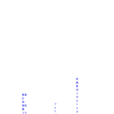
実
施
要
項
リ
事業
ザ
計
ル
画・
フ
ト