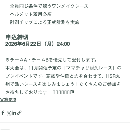
　使用車両は抽選で決定するチャリチャリのベーシック
自転車
　全員同じ条件で競うワンメイクレース
　ヘルメット着用必須
　計測チップによる正式計測を実施
申込締切
2026年
6月22日（月）24:00
※チームA・チームBを優先して受付します。
本大会は、11月開催予定の「ママチャリ耐久レース」の
プレイベントです。家族や仲間と力を合わせて、HSR九
州で熱いレースを楽しみましょう！たくさんのご参加を
お待ちしております。 🚴‍♂️🚴‍♀️🚴‍♂️🏁
実施要項