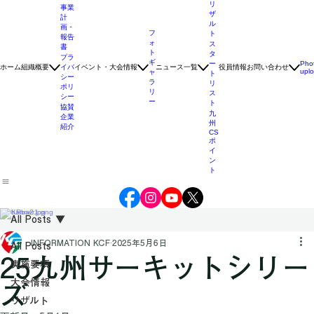
要
項
リ
事業
ザ
計
ル
画・
フ
ト
報告
ォ
ス
書
ト
タ
プラ
ギ
ー
Pho
ホーム
組織概要
イバ
イベント・大会情報
ニュース一覧
役員情報
お問い合わせ
upl
ャ
ト
シー
ラ
リ
ポリ
リ
ス
シー
ー
ト
協賛
九
企業
州
紹介
CS
ポ
イ
ン
ト
All Posts
INFORMATION KCF
2025年5月6日
All Posts
25九州サーキットシリー
実施要項
大会情報