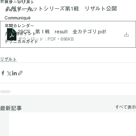
ズ
リザルト
更新日：
5月1日
スタートリスト
九州サーキットシリーズ第1戦​　リザルト公開
タイムテーブル
Communiqué
年間カレンダー
25CS 第１戦 result 全カテゴリ
.pdf
九州CSポイント
ダウンロード：PDF • 696KB
テクニカルガイド
リザルト
すべて表示
最新記事