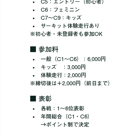
C3：チャレンジ
C4：ビギナー
C5：エントリー（初心者）
C6：フェミニン
C7〜C9：キッズ
サーキット体験走行あり
※初心者・未登録者も参加OK
■ 参加料
一般（C1〜C6）：6,000円
キッズ　：3,000円
体験走行：2,000円
※締切後は＋2,000円（前日まで）
■ 表彰
各戦：1〜6位表彰
年間総合（C1・C6）