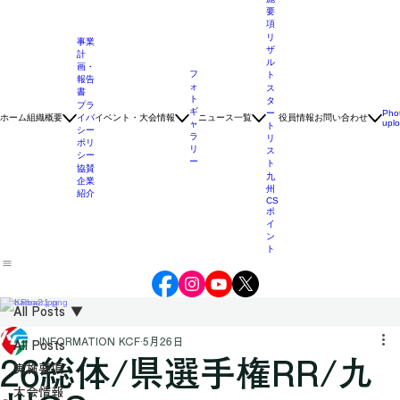
実
施
要
項
リ
事業
ザ
計
ル
画・
フ
ト
報告
ォ
ス
書
ト
タ
プラ
ギ
ー
Pho
ホーム
組織概要
イバ
イベント・大会情報
ニュース一覧
役員情報
お問い合わせ
upl
ャ
ト
シー
ラ
リ
ポリ
リ
ス
シー
ー
ト
協賛
九
企業
州
紹介
CS
ポ
イ
ン
ト
All Posts
INFORMATION KCF
5月26日
All Posts
実施要項