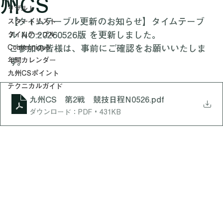
26総体/県選手権RR/九
大会情報
州CS
リザルト
【タイムテーブル更新のお知らせ】タイムテーブ
スタートリスト
ル NO.20260526版 を更新しました。
タイムテーブル
Communiqué
ご参加の皆様は、事前にご確認をお願いいたしま
年間カレンダー
す。
九州CSポイント
テクニカルガイド
九州CS 第2戦 競技日程N0526
.pdf
ダウンロード：PDF • 431KB