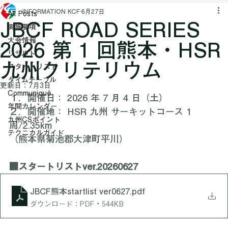
All Posts
INFORMATION KCF
6月27日
All Posts
JBCF ROAD SERIES
実施要項
大会情報
2026 第 1 回熊本・HSR
リザルト
九州クリテリウム
スタートリスト
タイムテーブル
更新日：
7月3日
Communiqué
１．開催日： 2026 年 7 月 4 日（土）
年間カレンダー
２．開催地： HSR 九州 サーキットコース 1 
九州CSポイント
周/2.35km
テクニカルガイド
（熊本県菊池郡大津町平川）
■スタートリストver.20260627
JBCF熊本startlist ver0627
.pdf
ダウンロード：PDF • 544KB