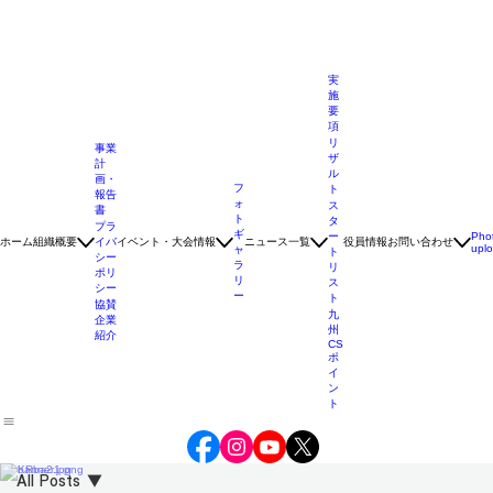
実
施
要
項
リ
事業
ザ
計
ル
画・
フ
ト
報告
ォ
ス
書
ト
タ
プラ
ギ
ー
Pho
ホーム
組織概要
イバ
イベント・大会情報
ニュース一覧
役員情報
お問い合わせ
upl
ャ
ト
シー
ラ
リ
ポリ
リ
ス
シー
ー
ト
協賛
九
企業
州
紹介
CS
ポ
イ
ン
ト